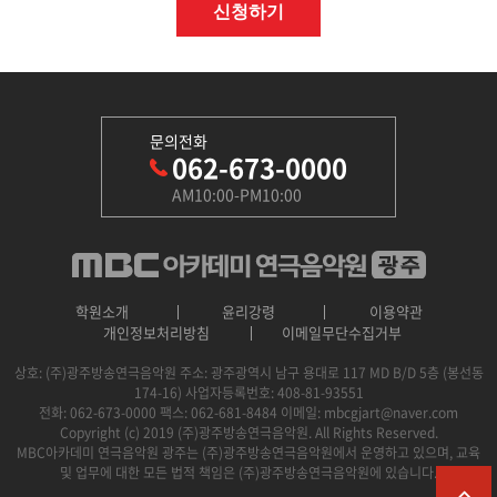
문의전화
062-673-0000
AM10:00-PM10:00
학원소개
윤리강령
이용약관
개인정보처리방침
이메일무단수집거부
상호: (주)광주방송연극음악원
주소: 광주광역시 남구 용대로 117 MD B/D 5층 (봉선동
174-16)
사업자등록번호: 408-81-93551
전화: 062-673-0000
팩스: 062-681-8484
이메일: mbcgjart@naver.com
Copyright (c) 2019 (주)광주방송연극음악원. All Rights Reserved.
MBC아카데미 연극음악원 광주는 (주)광주방송연극음악원에서 운영하고 있으며, 교육
및 업무에 대한 모든 법적 책임은 (주)광주방송연극음악원에 있습니다.