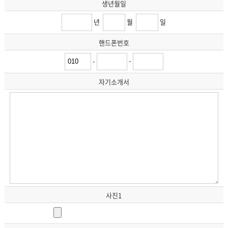
생년월일
년
월
일
핸드폰번호
-
-
자기소개서
사진1