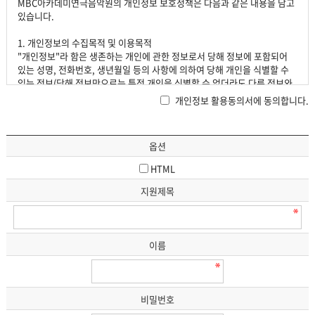
MBC아카데미연극음악원의 개인정보 보호정책은 다음과 같은 내용을 담고
있습니다.
1. 개인정보의 수집목적 및 이용목적
"개인정보"라 함은 생존하는 개인에 관한 정보로서 당해 정보에 포함되어
있는 성명, 전화번호, 생년월일 등의 사항에 의하여 당해 개인을 식별할 수
있는 정보(당해 정보만으로는 특정 개인을 식별할 수 없더라도 다른 정보와
용이하게 결합하여 식별할 수 있는 것을 포함)를 말합니다. 각 수집 정보별
개인정보 활용동의서에 동의합니다.
수집목적은 다음과 같습니다.
- 성명, 생년월일, ID, 비밀번호 : 서비스 이용에 따른 본인 식별, 연령 제한
서비스의 제공
옵션
- E-mail 주소, 전화번호, 휴대폰번호 : 고지사항 전달, 본인의사 확인, 불만
처리 등 원활한 의사소통 경로의 확보, 새로운 서비스/신상품/이벤트 정보
HTML
등 최신 정보의 안내
- 주소, 휴대폰번호 : 우편물 발송 시 정확한 배송지의 확보
지원제목
- 그 외 선택 항목 : 개인맞춤서비스를 제공하기 위한 자료
2. 개인정보의 수집항목 및 수집방법
회원 가입 시, 서비스 제공을 위한 필수적인 정보들은 온라인상에서 입력받
이름
고 있습니다.
- 필수 입력 정보 : 회원 ID, 비밀번호, 이름, 생년월일, 주소, 휴대폰번호, E-
mail
- 선택 입력 정보 : 키/몸무게, 관심분야, 자기소개 등 필요 항목
비밀번호