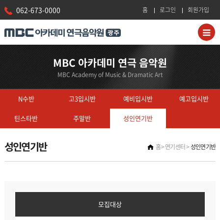
062-673-0000
홈
로그인
회원가입
MBC 아카데미 연극 음악원
MBC Academy of Music & Dramatic Art
N수반
고3입시반
예비입시반
예고입시반
틴스타반
주말반
성인연기반
성인연기반
홈
연기센터
성인연기반
모집대상