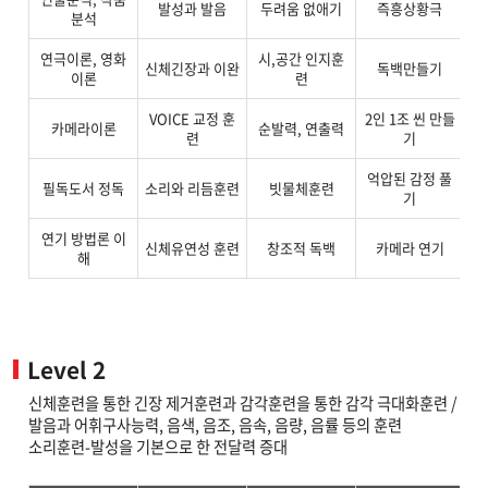
발성과 발음
두려움 없애기
즉흥상황극
분석
연극이론, 영화
시,공간 인지훈
콤
신체긴장과 이완
독백만들기
이론
련
VOICE 교정 훈
2인 1조 씬 만들
카메라이론
순발력, 연출력
련
기
억압된 감정 풀
필독도서 정독
소리와 리듬훈련
빗물체훈련
표
기
연기 방법론 이
무
신체유연성 훈련
창조적 독백
카메라 연기
해
Level 2
신체훈련을 통한 긴장 제거훈련과 감각훈련을 통한 감각 극대화훈련 /
발음과 어휘구사능력, 음색, 음조, 음속, 음량, 음률 등의 훈련
소리훈련-발성을 기본으로 한 전달력 증대