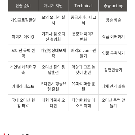
진출 준비
매니저 지원
Technical
중급 acting
모의 오디션 실
중급카메라테크
개인프로필촬영
방송 화술
시
닉
기획사 및 오디
분장과 이미지
이미지 메이킹
작품 이해하기
음
션 설명회
변화
오디션 독백 선
개인영상데모제
배역의 voice만
인물 구축하기
택
작
들기
개인별 캐릭터구
오디션 질의 응
억양과 고조 높
협
장면만들기
축
답훈련
낮이 훈련
오디션시 행동요
유희적 화술 훈
카메라 테스트
매체 연기 실습
령 훈련
련
국내 오디션 현
대형 기획사 오
다양한 화술 메
오디션 독백 만
뮤
황 파악
디션
소드 이해
들기