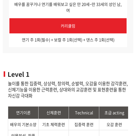
배우를 꿈꾸거나 연기를 배워보고 싶은 만 20세~만 33세의 성인 남,
여
커리큘럼
연기 주 1회(필수) + 보컬 주 1회(선택) + 댄스 주 1회(선택)
Level 1
놀이를 통한 집중력, 상상력, 창의력, 순발력, 오감을 이용한 감각훈련,
신체기능을 이용한 근력훈련, 상대와의 교감훈련 및 표현훈련을 통한
자신감 극대화
연기이론
신체훈련
Technical
초급 acting
배우의 기본소양
기초 체력훈련
집중력 훈련
오감 훈련
인물분석, 작품
킥