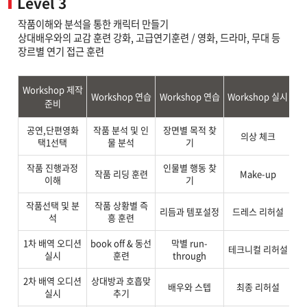
Level 3
작품이해와 분석을 통한 캐릭터 만들기
상대배우와의 교감 훈련 강화, 고급연기훈련 / 영화, 드라마, 무대 등
장르별 연기 접근 훈련
Workshop 제작
Workshop 연습
Workshop 연습
Workshop 실시
준비
공연,단편영화
작품 분석 및 인
장면별 목적 찾
의상 체크
택1선택
물 분석
기
작품 진행과정
인물별 행동 찾
작품 리딩 훈련
Make-up
이해
기
작품선택 및 분
작품 상황별 즉
피
리듬과 템포설정
드레스 리허설
석
흥 훈련
1차 배역 오디션
book off & 동선
막별 run-
테크니컬 리허설
실시
훈련
through
2차 배역 오디션
상대방과 호흡맞
박
배우와 스텝
최종 리허설
실시
추기