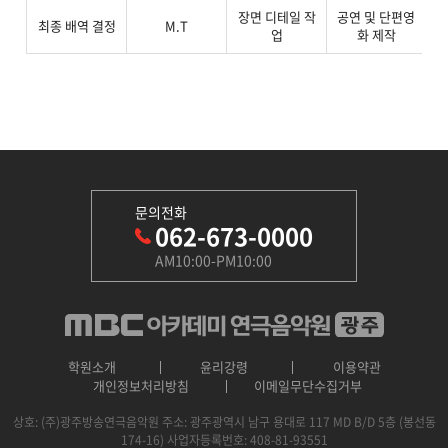
장면 디테일 작
공연 및 단편영
J
최종 배역 결정
M.T
업
화 제작
문의전화
062-673-0000
AM10:00-PM10:00
학원소개
윤리강령
이용약관
개인정보처리방침
이메일무단수집거부
상호: (주)광주방송연극음악원
주소: 광주광역시 남구 용대로 117 MD B/D 5층 (봉선동
174-16)
사업자등록번호: 408-81-93551