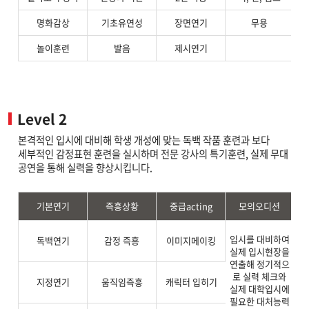
명화감상
기초유연성
장면연기
무용
놀이훈련
발음
제시연기
Level 2
본격적인 입시에 대비해 학생 개성에 맞는 독백 작품 훈련과 보다
세부적인 감정표현 훈련을 실시하며 전문 강사의 특기훈련, 실제 무대
공연을 통해 실력을 향상시킵니다.
기본연기
즉흥상황
중급acting
모의오디션
매
입시를 대비하여
독백연기
감정 즉흥
이미지메이킹
데
실제 입시현장을
연출해 정기적으
통
로 실력 체크와
지정연기
움직임즉흥
캐릭터 입히기
용
실제 대학입시에
에
필요한 대처능력