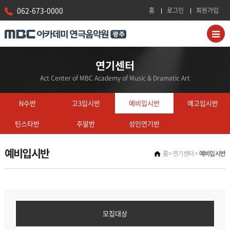
062-673-0000
홈
로그인
회원가입
연기센터
Act Center of MBC Academy of Music & Dramatic Art
N수반
고3입시반
예비입시반
예고입시반
틴스타반
주말반
성인연기반
예비입시반
홈
연기센터
예비입시반
모집대상