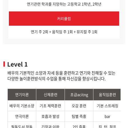
연기관련 학과를 지망하는 고등학교 1학년, 2학년
커리큘럼
연기 주 2회 + 움직임 주 1회 + 뮤지컬 주 1회
Level 1
배우의 기본적인 소양과 자세 등을 훈련하고 연기와 친해질 수 있는
다양한 놀이훈련방식의 수업을 통해 자신감을 향상시킵니다.
연기이론
신체훈련
초급acitng
움직임훈련
배우의 기본소양
기초 체력훈련
오감 훈련
기본 스트레칭
소
연극이론
호흡과 발성
팀별 즉흥
bar
필독도서 정독
긴장과 이완
2인 즉흥
킥, 턴, 점프