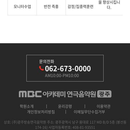
을 향상시킵니
수
모니터수업
반전 즉흥
감정/집중력훈련
다.
문의전화
062-673-0000
AM10:00-PM10:00
학원소개
윤리강령
이용약관
개인정보처리방침
이메일무단수집거부
상호: (주)광주방송연극음악원
주소: 광주광역시 남구 용대로 117 MD B/D 5층 (봉선동
174-16)
사업자등록번호: 408-81-93551