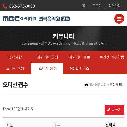
062-673-0000
홈
로그인
회원가입
커뮤니티
Community of MBC Academy of Music & Dramatic Art
공지사항
아카데미 영상
아카데미 포토
수강생 외부활동
오디션 현황
오디션 접수
MOU 서비스
오디션 접수
홈
커뮤니티
오디션 접수
Total 133건
1 페이지
글쓰기
날짜
번호
제목