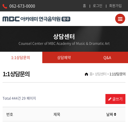
062-673-0000
홈
로그인
회원가입
상담센터
Counsel Center of MBC Academy of Music & Dramatic Art
1:1상담문의
상담예약
Q&A
1:1상담문의
홈
상담센터
1:1상담문의
Total 444건
29 페이지
글쓰기
번호
제목
날짜